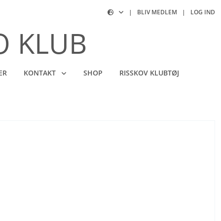
|
BLIV MEDLEM
|
LOG IND
O KLUB
ER
KONTAKT
SHOP
RISSKOV KLUBTØJ