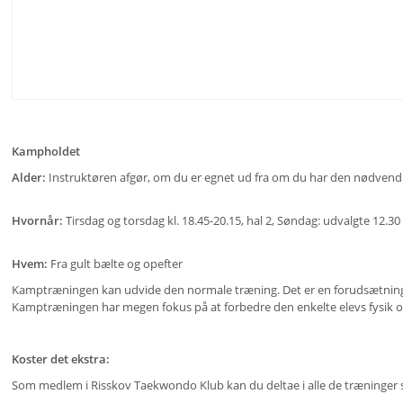
Kampholdet
Alder:
Instruktøren afgør, om du er egnet ud fra om du har den nødvendig
Hvornår:
Tirsdag og torsdag kl. 18.45-20.15, hal 2, Søndag: udvalgte 12.30 
Hvem:
Fra gult bælte og opefter
Kamptræningen kan udvide den normale træning. Det er en forudsætning at
Kamptræningen har megen fokus på at forbedre den enkelte elevs fysik o
Koster det ekstra:
Som medlem i Risskov Taekwondo Klub kan du deltae i alle de træninger som